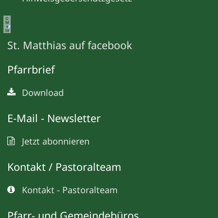
©
M
e
ta
St. Matthias auf facebook
Pfarrbrief
Download
E-Mail - Newsletter
Jetzt abonnieren
Kontakt / Pastoralteam
Kontakt - Pastoralteam
Pfarr- und Gemeindebüros