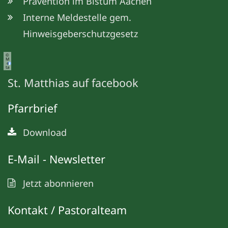
Prävention im Bistum Aachen
Interne Meldestelle gem.
Hinweisgeberschutzgesetz
©
M
e
ta
St. Matthias auf facebook
Pfarrbrief
Download
E-Mail - Newsletter
Jetzt abonnieren
Kontakt / Pastoralteam