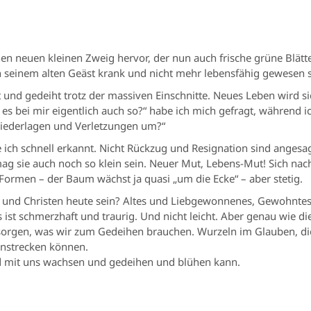
en neuen kleinen Zweig hervor, der nun auch frische grüne Blätter
n seinem alten Geäst krank und nicht mehr lebensfähig gewesen s
und gedeiht trotz der massiven Einschnitte. Neues Leben wird sic
st es bei mir eigentlich auch so?“ habe ich mich gefragt, während 
Niederlagen und Verletzungen um?“
ich schnell erkannt. Nicht Rückzug und Resignation sind angesag
 mag sie auch noch so klein sein. Neuer Mut, Lebens-Mut! Sich na
rmen – der Baum wächst ja quasi „um die Ecke“ – aber stetig.
nen und Christen heute sein? Altes und Liebgewonnenes, Gewohntes
st schmerzhaft und traurig. Und nicht leicht. Aber genau wie di
rsorgen, was wir zum Gedeihen brauchen. Wurzeln im Glauben, d
enstrecken können.
 mit uns wachsen und gedeihen und blühen kann.