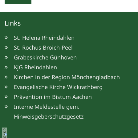
Links
St. Helena Rheindahlen
St. Rochus Broich-Peel
Grabeskirche Günhoven
KjG Rheindahlen
Kirchen in der Region Mönchengladbach
Evangelische Kirche Wickrathberg
Prävention im Bistum Aachen
Interne Meldestelle gem.
Hinweisgeberschutzgesetz
©
M
e
ta