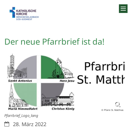
Zum Inhalt springen
Der neue Pfarrbrief ist da!
© Pfarre St. Matthias
Pfarrbrief_Logo_lang
Datum:
28. März 2022