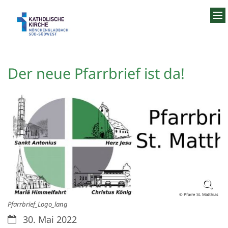
Zum Inhalt springen
Der neue Pfarrbrief ist da!
© Pfarre St. Matthias
Pfarrbrief_Logo_lang
Datum:
30. Mai 2022