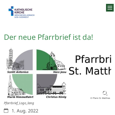
Zum Inhalt springen
Der neue Pfarrbrief ist da!
© Pfarre St. Matthias
Pfarrbrief_Logo_lang
Datum:
1. Aug. 2022