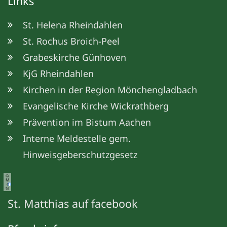
Links
St. Helena Rheindahlen
St. Rochus Broich-Peel
Grabeskirche Günhoven
KjG Rheindahlen
Kirchen in der Region Mönchengladbach
Evangelische Kirche Wickrathberg
Prävention im Bistum Aachen
Interne Meldestelle gem.
Hinweisgeberschutzgesetz
©
M
e
ta
St. Matthias auf facebook