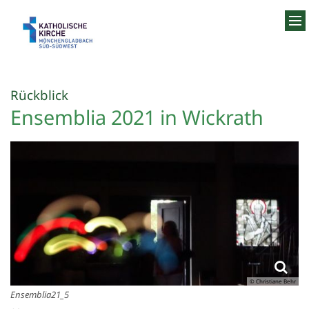
Zum Inhalt springen
:
Rückblick
Ensemblia 2021 in Wickrath
© Christiane Behr
Ensemblia21_5