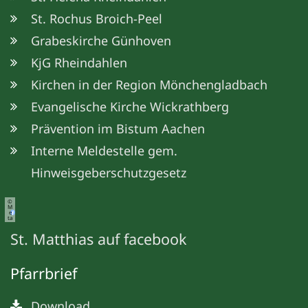
St. Rochus Broich-Peel
Grabeskirche Günhoven
KjG Rheindahlen
Kirchen in der Region Mönchengladbach
Evangelische Kirche Wickrathberg
Prävention im Bistum Aachen
Interne Meldestelle gem.
Hinweisgeberschutzgesetz
©
M
e
ta
St. Matthias auf facebook
Pfarrbrief
Download