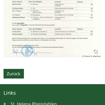
© Pfarrei St. Matthias
Zurück
Links
St. Helena Rheindahlen