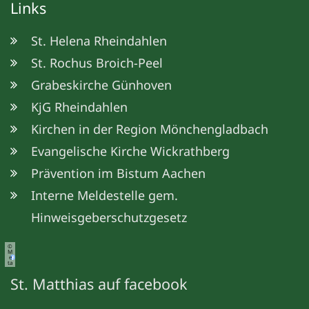
Links
St. Helena Rheindahlen
St. Rochus Broich-Peel
Grabeskirche Günhoven
KjG Rheindahlen
Kirchen in der Region Mönchengladbach
Evangelische Kirche Wickrathberg
Prävention im Bistum Aachen
Interne Meldestelle gem.
Hinweisgeberschutzgesetz
©
M
e
ta
St. Matthias auf facebook