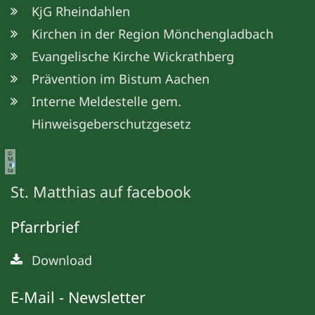
KjG Rheindahlen
Kirchen in der Region Mönchengladbach
Evangelische Kirche Wickrathberg
Prävention im Bistum Aachen
Interne Meldestelle gem.
Hinweisgeberschutzgesetz
©
M
e
ta
St. Matthias auf facebook
Pfarrbrief
Download
E-Mail - Newsletter