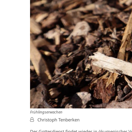
Frühlingserwachen
Von:
Christoph Tenberken
Der Gottesdienst findet wieder in ökumenischer V