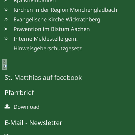
KjG Rheindahlen
Kirchen in der Region Mönchengladbach
Evangelische Kirche Wickrathberg
Prävention im Bistum Aachen
Interne Meldestelle gem.
Hinweisgeberschutzgesetz
©
M
e
ta
St. Matthias auf facebook
Pfarrbrief
Download
E-Mail - Newsletter