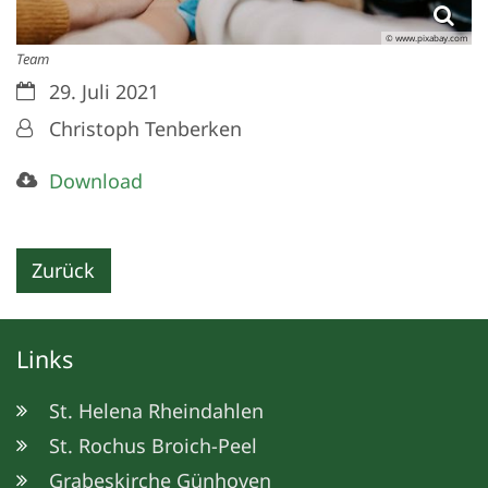
© www.pixabay.com
Team
Datum:
29. Juli 2021
Von:
Christoph Tenberken
Download
Zurück
Links
St. Helena Rheindahlen
St. Rochus Broich-Peel
Grabeskirche Günhoven