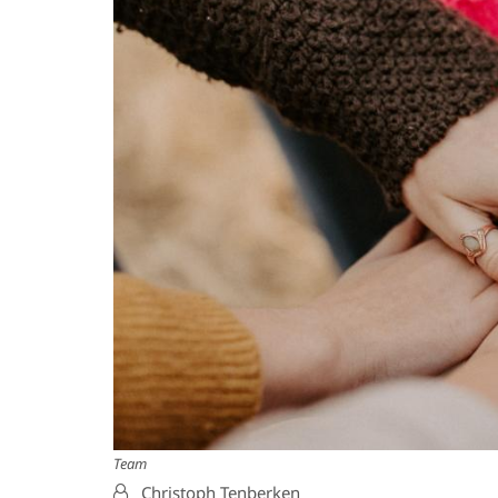
Team
Von:
Christoph Tenberken