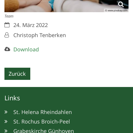
© www.pixabay.com
Team
Datum:
24. März 2022
Von:
Christoph Tenberken
Download
Zurück
Links
St. Helena Rheindahlen
St. Rochus Broich-Peel
Grabeskirche Günhoven