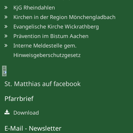
KjG Rheindahlen
Kirchen in der Region Mönchengladbach
Evangelische Kirche Wickrathberg
Prävention im Bistum Aachen
Interne Meldestelle gem.
Hinweisgeberschutzgesetz
©
M
e
ta
St. Matthias auf facebook
Pfarrbrief
Download
E-Mail - Newsletter