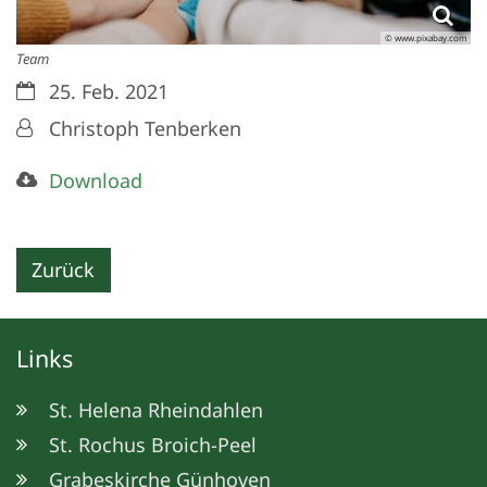
© www.pixabay.com
Team
Datum:
25. Feb. 2021
Von:
Christoph Tenberken
Download
Zurück
Links
St. Helena Rheindahlen
St. Rochus Broich-Peel
Grabeskirche Günhoven