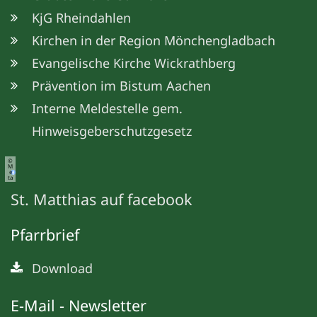
KjG Rheindahlen
Kirchen in der Region Mönchengladbach
Evangelische Kirche Wickrathberg
Prävention im Bistum Aachen
Interne Meldestelle gem.
Hinweisgeberschutzgesetz
©
M
e
ta
St. Matthias auf facebook
Pfarrbrief
Download
E-Mail - Newsletter