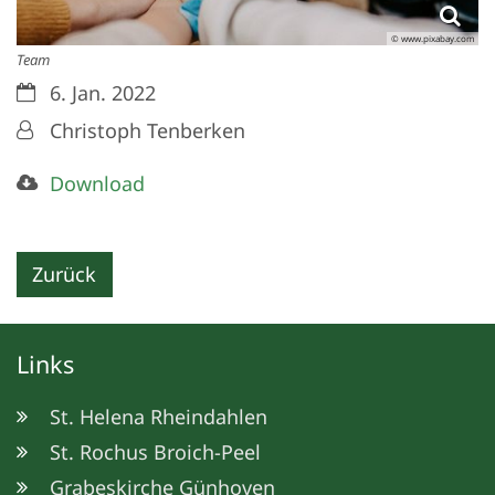
© www.pixabay.com
Team
Datum:
6. Jan. 2022
Von:
Christoph Tenberken
Download
Zurück
Links
St. Helena Rheindahlen
St. Rochus Broich-Peel
Grabeskirche Günhoven