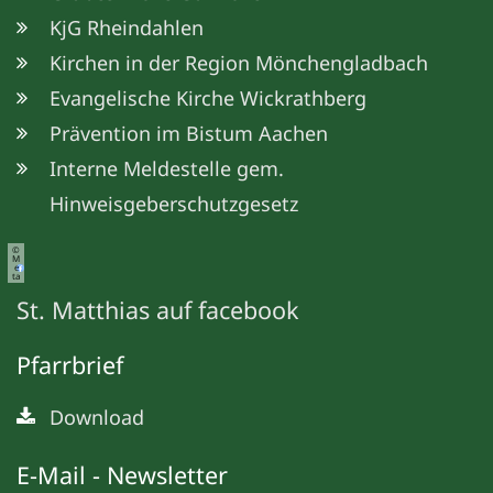
KjG Rheindahlen
Kirchen in der Region Mönchengladbach
Evangelische Kirche Wickrathberg
Prävention im Bistum Aachen
Interne Meldestelle gem.
Hinweisgeberschutzgesetz
©
M
e
ta
St. Matthias auf facebook
Pfarrbrief
Download
E-Mail - Newsletter