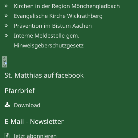
Kirchen in der Region Mönchengladbach
Evangelische Kirche Wickrathberg
Prävention im Bistum Aachen
Interne Meldestelle gem.
Hinweisgeberschutzgesetz
©
M
e
ta
St. Matthias auf facebook
Pfarrbrief
Download
E-Mail - Newsletter
Jetzt abonnieren