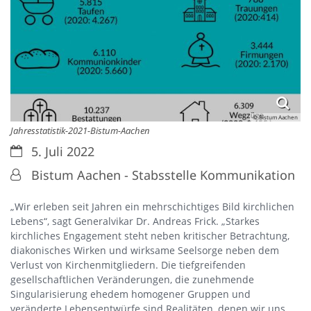
© Bistum Aachen
Jahresstatistik-2021-Bistum-Aachen
Datum:
5. Juli 2022
Von:
Bistum Aachen - Stabsstelle Kommunikation
„Wir erleben seit Jahren ein mehrschichtiges Bild kirchlichen
Lebens“, sagt Generalvikar Dr. Andreas Frick. „Starkes
kirchliches Engagement steht neben kritischer Betrachtung,
diakonisches Wirken und wirksame Seelsorge neben dem
Verlust von Kirchenmitgliedern. Die tiefgreifenden
gesellschaftlichen Veränderungen, die zunehmende
Singularisierung ehedem homogener Gruppen und
veränderte Lebensentwürfe sind Realitäten, denen wir uns