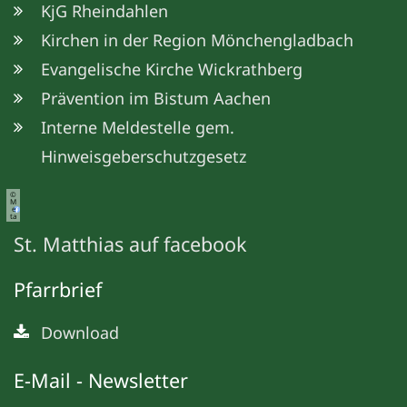
KjG Rheindahlen
Kirchen in der Region Mönchengladbach
Evangelische Kirche Wickrathberg
Prävention im Bistum Aachen
© Christoph Tenberken
Interne Meldestelle gem.
Hinweisgeberschutzgesetz
©
M
e
ta
St. Matthias auf facebook
Pfarrbrief
Download
E-Mail - Newsletter