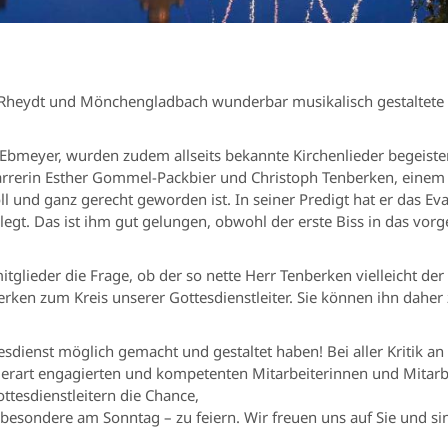
Rheydt und Mönchengladbach wunderbar musikalisch gestaltete G
 Ebmeyer, wurden zudem allseits bekannte Kirchenlieder begeist
farrerin Esther Gommel-Packbier und Christoph Tenberken, einem u
voll und ganz gerecht geworden ist. In seiner Predigt hat er das 
egt. Das ist ihm gut gelungen, obwohl der erste Biss in das vo
glieder die Frage, ob der so nette Herr Tenberken vielleicht der
erken zum Kreis unserer Gottesdienstleiter. Sie können ihn dahe
dienst möglich gemacht und gestaltet haben! Bei aller Kritik an 
 derart engagierten und kompetenten Mitarbeiterinnen und Mitarbei
ttesdienstleitern die Chance,
esondere am Sonntag – zu feiern. Wir freuen uns auf Sie und sind