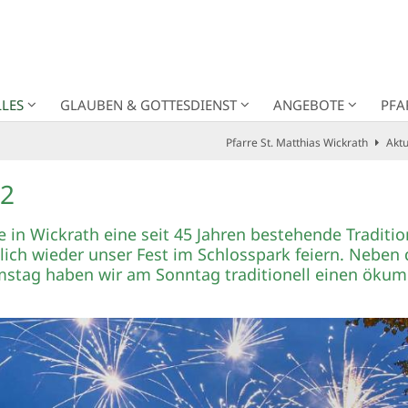
LES
GLAUBEN & GOTTESDIENST
ANGEBOTE
PFA
Pfarre St. Matthias Wickrath
Aktu
22
e in Wickrath eine seit 45 Jahren bestehende Traditi
ich wieder unser Fest im Schlosspark feiern. Nebe
g haben wir am Sonntag traditionell einen ökumen