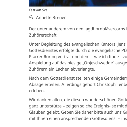
Fest am See
Von:
Annette Breuer
Der unter anderem von den Jagdhornbläsercorps 
Zuhörerschaft.
Unter Begleitung des evangelischen Kantors, Jens
Gottesdienstes erfolgte durch die evangelische P
Pfarrer Röring vertrat und dem – wie ich finde - 
Anspielung auf das hiesige „Onjeschwedde“ ausgel
Zuhörern ein Lachen abverlangte.
Nach dem Gottesdienst stellten einige Gemeindemit
Absage erteilen. Allerdings gehört Christoph Tenb
erleben.
Wir danken allen, die diesen wunderschönen Gottes
ganz unterstütze – zeigen solche Ereignis- se mit
Glauben gelebt. Geben Sie daher bitte auch uns Go
mit Ihnen einen ansprechenden Gottesdienst – insb