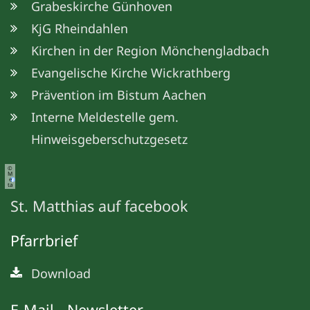
Grabeskirche Günhoven
KjG Rheindahlen
Kirchen in der Region Mönchengladbach
Evangelische Kirche Wickrathberg
Prävention im Bistum Aachen
Interne Meldestelle gem.
Hinweisgeberschutzgesetz
©
M
e
ta
St. Matthias auf facebook
Pfarrbrief
Download
E-Mail - Newsletter