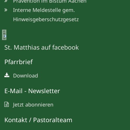
Prävention im Bistum Aachen
Interne Meldestelle gem.
Hinweisgeberschutzgesetz
©
M
e
ta
St. Matthias auf facebook
Pfarrbrief
Download
E-Mail - Newsletter
Jetzt abonnieren
Kontakt / Pastoralteam