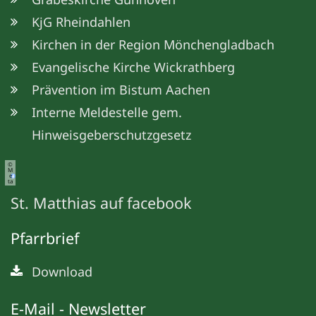
KjG Rheindahlen
Kirchen in der Region Mönchengladbach
Evangelische Kirche Wickrathberg
Prävention im Bistum Aachen
© Sternsinger
Interne Meldestelle gem.
Hinweisgeberschutzgesetz
©
M
e
ta
St. Matthias auf facebook
Pfarrbrief
Download
E-Mail - Newsletter