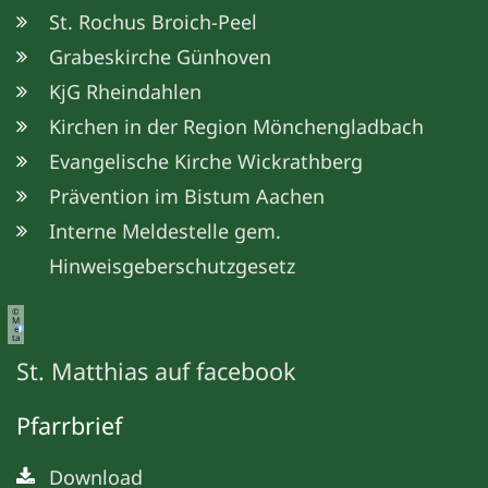
St. Rochus Broich-Peel
Grabeskirche Günhoven
KjG Rheindahlen
Kirchen in der Region Mönchengladbach
Evangelische Kirche Wickrathberg
Prävention im Bistum Aachen
Interne Meldestelle gem.
Hinweisgeberschutzgesetz
©
M
e
ta
St. Matthias auf facebook
Pfarrbrief
Download