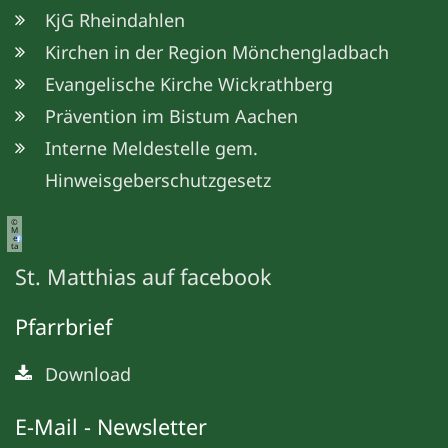
KjG Rheindahlen
Kirchen in der Region Mönchengladbach
Evangelische Kirche Wickrathberg
Prävention im Bistum Aachen
Interne Meldestelle gem.
Hinweisgeberschutzgesetz
©
M
e
ta
St. Matthias auf facebook
Pfarrbrief
Download
E-Mail - Newsletter