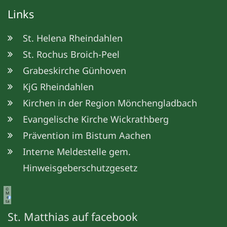
Links
St. Helena Rheindahlen
St. Rochus Broich-Peel
Grabeskirche Günhoven
KjG Rheindahlen
Kirchen in der Region Mönchengladbach
Evangelische Kirche Wickrathberg
Prävention im Bistum Aachen
Interne Meldestelle gem.
Hinweisgeberschutzgesetz
©
M
e
ta
St. Matthias auf facebook