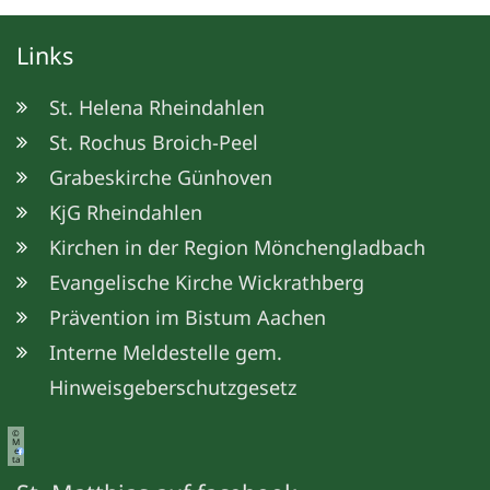
Links
St. Helena Rheindahlen
St. Rochus Broich-Peel
Grabeskirche Günhoven
KjG Rheindahlen
Kirchen in der Region Mönchengladbach
Evangelische Kirche Wickrathberg
Prävention im Bistum Aachen
Interne Meldestelle gem.
Hinweisgeberschutzgesetz
©
M
e
ta