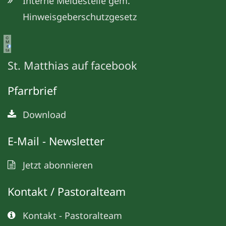
Interne Meldestelle gem.
Hinweisgeberschutzgesetz
©
M
e
ta
St. Matthias auf facebook
Pfarrbrief
Download
E-Mail - Newsletter
Jetzt abonnieren
Kontakt / Pastoralteam
Kontakt - Pastoralteam