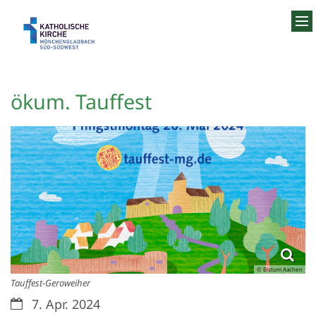
Zum Inhalt springen
ökum. Tauffest
© Bistum Aachen
Tauffest-Geroweiher
Datum:
7. Apr. 2024