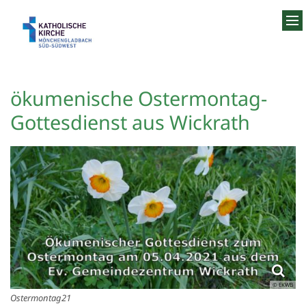
Zum Inhalt springen
ökumenische Ostermontag-
Gottesdienst aus Wickrath
© EKWB
Ostermontag21