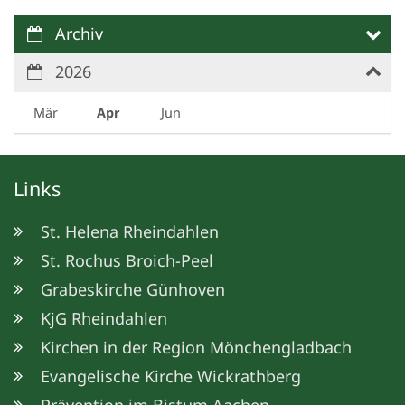
Archiv
2026
Mär
Apr
Jun
Links
St. Helena Rheindahlen
St. Rochus Broich-Peel
Grabeskirche Günhoven
KjG Rheindahlen
Kirchen in der Region Mönchengladbach
Evangelische Kirche Wickrathberg
Prävention im Bistum Aachen