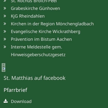
St. Rochus Broich-Peel
Grabeskirche Günhoven
KjG Rheindahlen
Kirchen in der Region Mönchengladbach
Evangelische Kirche Wickrathberg
Prävention im Bistum Aachen
Interne Meldestelle gem.
Hinweisgeberschutzgesetz
©
M
e
ta
St. Matthias auf facebook
Pfarrbrief
Download