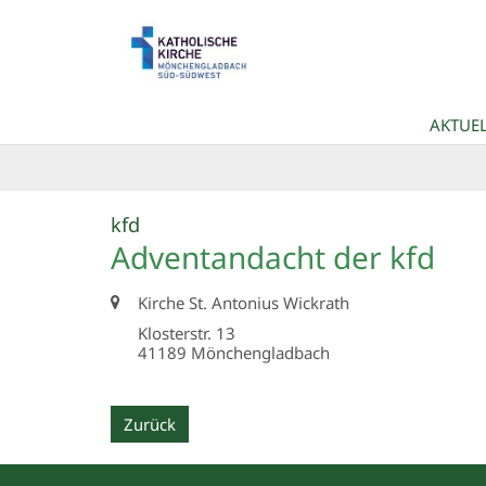
Zum Inhalt springen
AKTUEL
:
kfd
Adventandacht der kfd
Ort:
Kirche St. Antonius Wickrath
Klosterstr. 13
41189
Mönchengladbach
Zurück