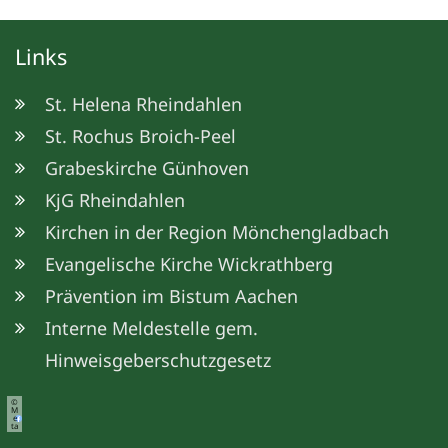
Links
St. Helena Rheindahlen
St. Rochus Broich-Peel
Grabeskirche Günhoven
KjG Rheindahlen
Kirchen in der Region Mönchengladbach
Evangelische Kirche Wickrathberg
Prävention im Bistum Aachen
Interne Meldestelle gem.
Hinweisgeberschutzgesetz
©
M
e
ta