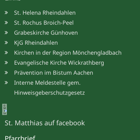
St. Helena Rheindahlen
St. Rochus Broich-Peel
Grabeskirche Günhoven
KjG Rheindahlen
Kirchen in der Region Mönchengladbach
Evangelische Kirche Wickrathberg
Prävention im Bistum Aachen
Interne Meldestelle gem.
Hinweisgeberschutzgesetz
©
M
e
ta
St. Matthias auf facebook
Pfarrbrief