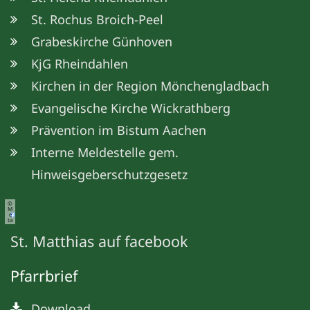
St. Rochus Broich-Peel
Grabeskirche Günhoven
KjG Rheindahlen
Kirchen in der Region Mönchengladbach
Evangelische Kirche Wickrathberg
Prävention im Bistum Aachen
Interne Meldestelle gem.
Hinweisgeberschutzgesetz
©
M
e
ta
St. Matthias auf facebook
Pfarrbrief
Download