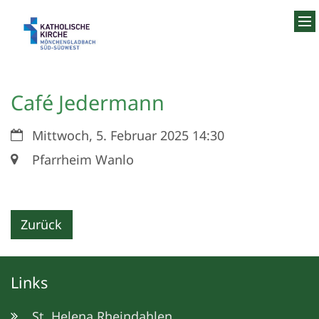
Zum Inhalt springen
Café Jedermann
Datum:
Mittwoch, 5. Februar 2025 14:30
Ort:
Pfarrheim Wanlo
Zurück
Links
St. Helena Rheindahlen