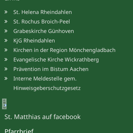
St. Helena Rheindahlen
St. Rochus Broich-Peel
Grabeskirche Günhoven
KjG Rheindahlen
Kirchen in der Region Mönchengladbach
Evangelische Kirche Wickrathberg
Prävention im Bistum Aachen
Interne Meldestelle gem.
Hinweisgeberschutzgesetz
©
M
e
ta
St. Matthias auf facebook
Pfarrbrief