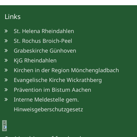
Links
St. Helena Rheindahlen
St. Rochus Broich-Peel
Grabeskirche Günhoven
KjG Rheindahlen
Kirchen in der Region Mönchengladbach
Evangelische Kirche Wickrathberg
Prävention im Bistum Aachen
Interne Meldestelle gem.
Hinweisgeberschutzgesetz
©
M
e
ta