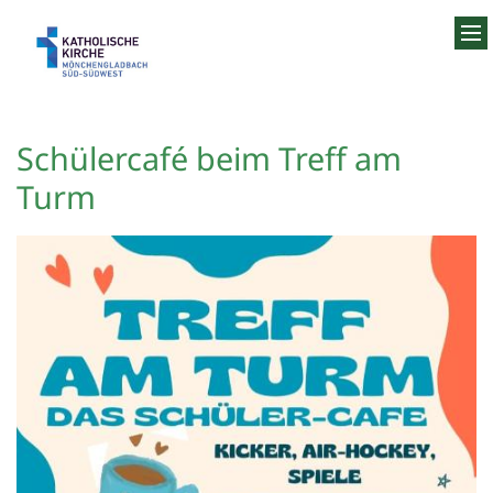
Zum Inhalt springen
Schülercafé beim Treff am
Turm