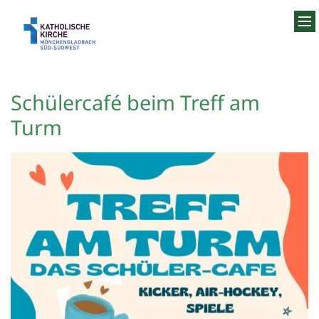
Zum Inhalt springen
Schülercafé beim Treff am
Turm