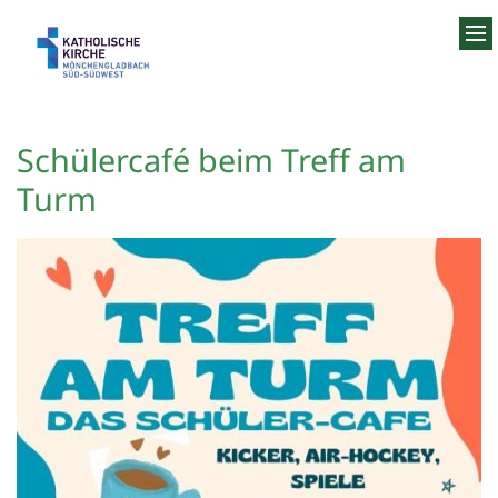
Zum Inhalt springen
Schülercafé beim Treff am
Turm