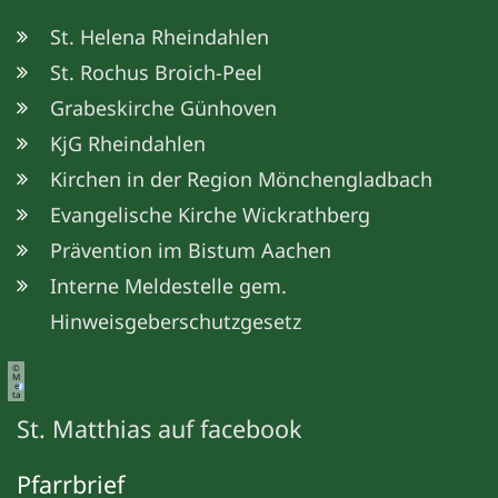
St. Helena Rheindahlen
St. Rochus Broich-Peel
Grabeskirche Günhoven
KjG Rheindahlen
Kirchen in der Region Mönchengladbach
Evangelische Kirche Wickrathberg
Prävention im Bistum Aachen
Interne Meldestelle gem.
Hinweisgeberschutzgesetz
©
M
e
ta
St. Matthias auf facebook
Pfarrbrief