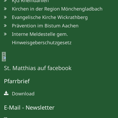
KjG Rheindahlen
Kirchen in der Region Mönchengladbach
Evangelische Kirche Wickrathberg
Prävention im Bistum Aachen
Interne Meldestelle gem.
Hinweisgeberschutzgesetz
©
M
e
ta
St. Matthias auf facebook
Pfarrbrief
Download
E-Mail - Newsletter