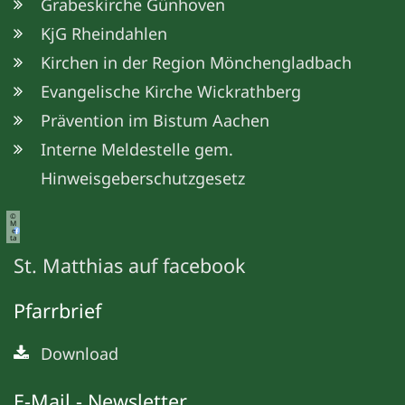
Grabeskirche Günhoven
KjG Rheindahlen
Kirchen in der Region Mönchengladbach
Evangelische Kirche Wickrathberg
Prävention im Bistum Aachen
Interne Meldestelle gem.
Hinweisgeberschutzgesetz
©
M
e
ta
St. Matthias auf facebook
Pfarrbrief
Download
E-Mail - Newsletter