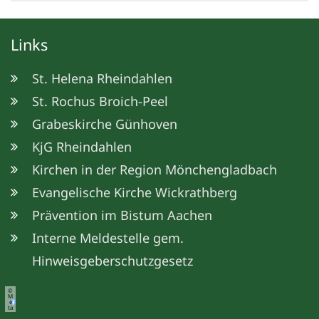
Links
St. Helena Rheindahlen
St. Rochus Broich-Peel
Grabeskirche Günhoven
KjG Rheindahlen
Kirchen in der Region Mönchengladbach
Evangelische Kirche Wickrathberg
Prävention im Bistum Aachen
Interne Meldestelle gem.
Hinweisgeberschutzgesetz
©
M
e
ta