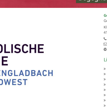
G
G
Kl
4
L