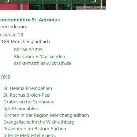
© Christoph Tenberken
emeindebüro St. Antonius
emeindebüro
osterstr. 13
1189
Mönchengladbach
02166 57295
Klick zum E-Mail senden
sankt-matthias-wickrath.de
inks
St. Helena Rheindahlen
St. Rochus Broich-Peel
Grabeskirche Günhoven
KjG Rheindahlen
Kirchen in der Region Mönchengladbach
Evangelische Kirche Wickrathberg
Prävention im Bistum Aachen
Interne Meldestelle gem.