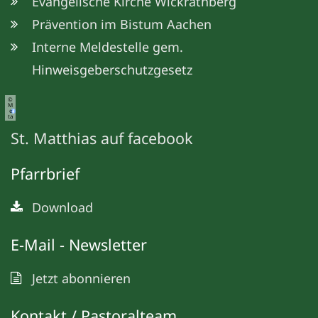
Evangelische Kirche Wickrathberg
Prävention im Bistum Aachen
Interne Meldestelle gem.
Hinweisgeberschutzgesetz
©
M
e
ta
St. Matthias auf facebook
Pfarrbrief
Download
E-Mail - Newsletter
Jetzt abonnieren
Kontakt / Pastoralteam