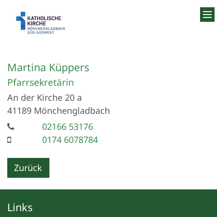
Zum Inhalt springen
Martina
Küppers
Pfarrsekretärin
An der Kirche 20 a
41189
Mönchengladbach
02166 53176
0174 6078784
Zurück
Links