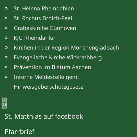
St. Helena Rheindahlen
St. Rochus Broich-Peel
Grabeskirche Günhoven
KjG Rheindahlen
Kirchen in der Region Mönchengladbach
Evangelische Kirche Wickrathberg
Prävention im Bistum Aachen
Interne Meldestelle gem.
Hinweisgeberschutzgesetz
©
M
e
ta
St. Matthias auf facebook
Pfarrbrief