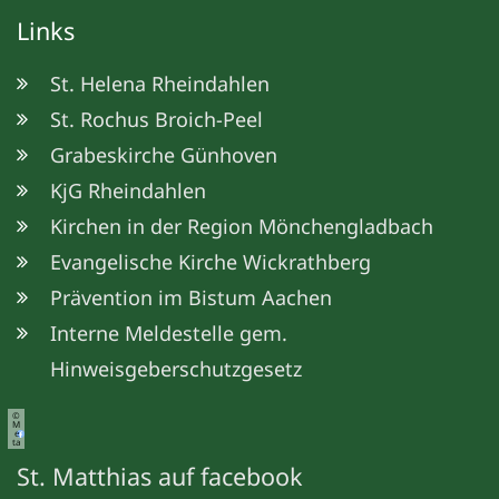
Links
St. Helena Rheindahlen
St. Rochus Broich-Peel
Grabeskirche Günhoven
KjG Rheindahlen
Kirchen in der Region Mönchengladbach
Evangelische Kirche Wickrathberg
Prävention im Bistum Aachen
Interne Meldestelle gem.
Hinweisgeberschutzgesetz
©
M
e
ta
St. Matthias auf facebook