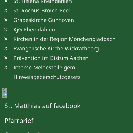
St. Helena Rheindahlen
St. Rochus Broich-Peel
Grabeskirche Günhoven
KjG Rheindahlen
Kirchen in der Region Mönchengladbach
Evangelische Kirche Wickrathberg
Prävention im Bistum Aachen
Interne Meldestelle gem.
Hinweisgeberschutzgesetz
©
M
e
ta
St. Matthias auf facebook
Pfarrbrief